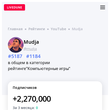
Перейти
к
содержимому
Главная
●
Рейтинги
●
YouTube
●
Mudja
Mudja
@mudja
#5187
#1184
в общем
в категории
рейтинге
"Компьютерные игры"
Подписчиков
+2,270,000
За 3 месяца:
0