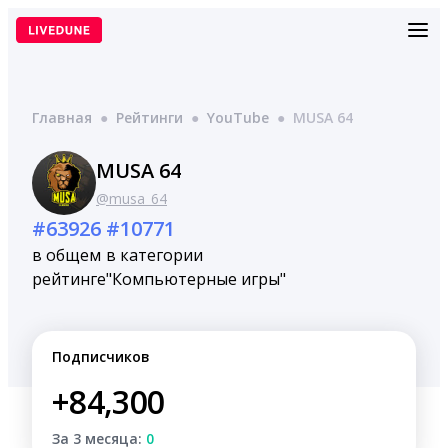
Перейти
к
содержимому
Главная
●
Рейтинги
●
YouTube
●
MUSA 64
MUSA 64
@musa_64
#63926
#10771
в общем
в категории
рейтинге
"Компьютерные игры"
Подписчиков
+84,300
За 3 месяца:
0