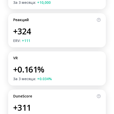
За 3 месяца:
+10,000
Реакций
+324
ERV:
+111
VR
+0.161%
За 3 месяца:
+0.034%
DuneScore
+311