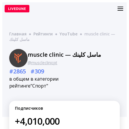
Перейти
к
содержимому
Главная
●
Рейтинги
●
YouTube
●
muscle clinic —
ماسل كلينك
muscle clinic — ماسل كلينك
@muscleclinicpt
#2865
#309
в общем
в категории
рейтинге
"Спорт"
Подписчиков
+4,010,000