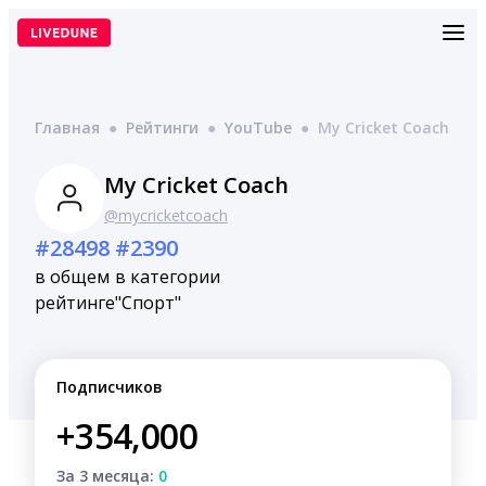
Перейти
к
содержимому
Главная
●
Рейтинги
●
YouTube
●
My Cricket Coach
My Cricket Coach
@mycricketcoach
#28498
#2390
в общем
в категории
рейтинге
"Спорт"
Подписчиков
+354,000
За 3 месяца:
0