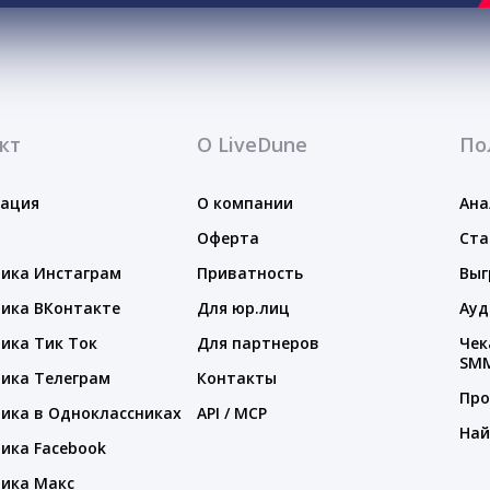
кт
О LiveDune
По
тация
О компании
Ана
Оферта
Ста
ика Инстаграм
Приватность
Выг
ика ВКонтакте
Для юр.лиц
Ауд
ика Тик Ток
Для партнеров
Чек
SM
ика Телеграм
Контакты
Про
ика в Одноклассниках
API / MCP
Най
ика Facebook
ика Макс