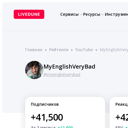
Перейти
к
Сервисы
Ресурсы
Инструме
содержимому
Главная
●
Рейтинги
●
YouTube
●
MyEnglishVer
MyEnglishVeryBad
@myenglishverybad
Подписчиков
Реакц
+41,500
+4
За 3 месяца:
+11,600
ERV:
+