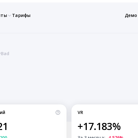
нты
Тарифы
Демо
yBad
ий
VR
21
+17.183%
200
За 3 месяца:
-4.576%