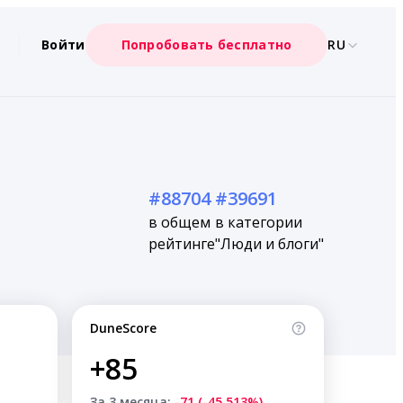
Войти
Попробовать бесплатно
RU
#88704
#39691
в общем
в категории
рейтинге
"Люди и блоги"
DuneScore
+85
За 3 месяца:
-71 (-45.513%)