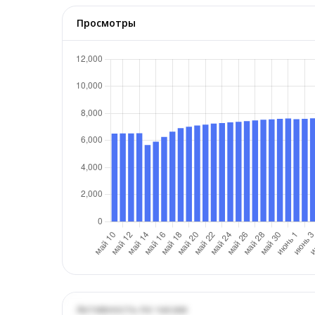
Просмотры
Активность по часам