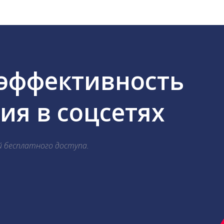
 эффективность
я в соцсетях
й бесплатного доступа.