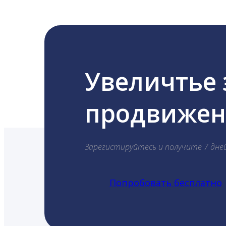
Увеличтье
продвижени
Зарегистируйтесь и получите 7 дне
Попробовать бесплатно