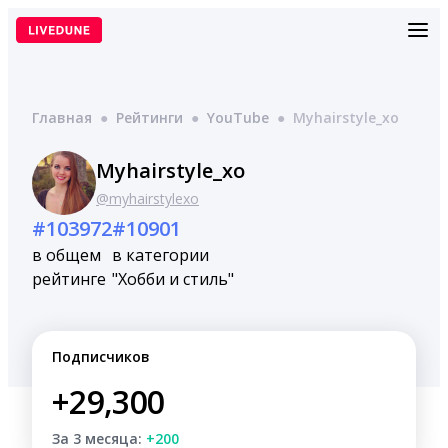
Перейти
к
содержимому
Главная
●
Рейтинги
●
YouTube
●
Myhairstyle_xo
Myhairstyle_xo
@myhairstylexo
#103972
#10901
в общем
в категории
рейтинге
"Хобби и стиль"
Подписчиков
+29,300
За 3 месяца:
+200