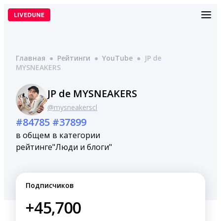
Перейти
к
содержимому
Главная
●
Рейтинги
●
YouTube
●
JP de
MYSNEAKERS
JP de MYSNEAKERS
@mysneakerscl
#84785
#37899
в общем
в категории
рейтинге
"Люди и блоги"
Подписчиков
+45,700