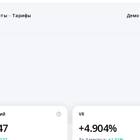
нты
Тарифы
Демо
ий
VR
47
+4.904%
137
За 3 месяца:
+1.51%