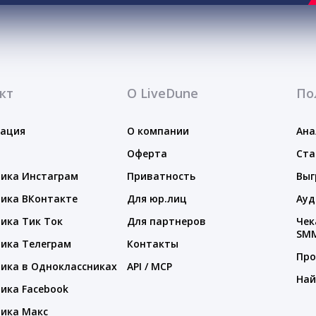
кт
О LiveDune
По
тация
О компании
Ана
Оферта
Ста
ика Инстаграм
Приватность
Выг
ика ВКонтакте
Для юр.лиц
Ауд
ика Тик Ток
Для партнеров
Чек
SM
ика Телеграм
Контакты
Про
ика в Одноклассниках
API / MCP
Най
ика Facebook
ика Макс