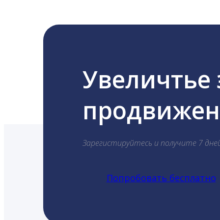
Увеличтье
продвижени
Зарегистируйтесь и получите 7 дне
Попробовать бесплатно