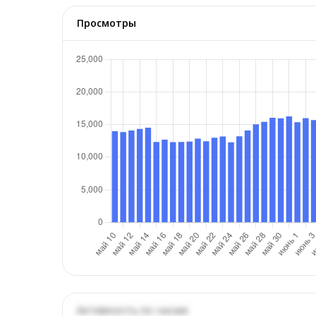
Просмотры
Активность по часам