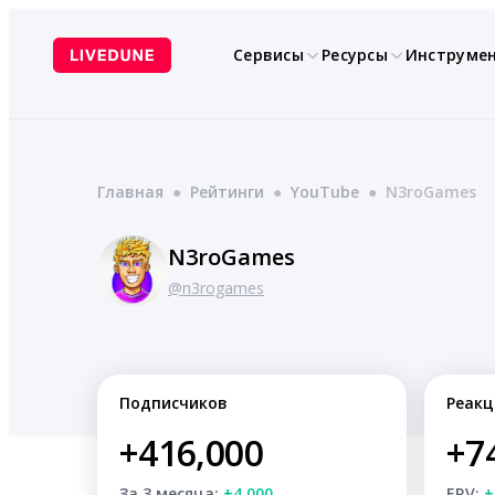
Перейти
к
Сервисы
Ресурсы
Инструме
содержимому
Главная
●
Рейтинги
●
YouTube
●
N3roGames
N3roGames
@n3rogames
Подписчиков
Реакц
+416,000
+7
За 3 месяца:
+4,000
ERV:
+