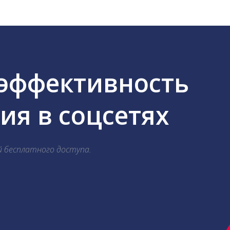
 эффективность
я в соцсетях
й бесплатного доступа.