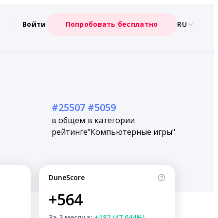
Войти
Попробовать бесплатно
RU
#25507
#5059
в общем
в категории
рейтинге
"Компьютерные игры"
DuneScore
+564
За 3 месяца:
+182 (47.644%)