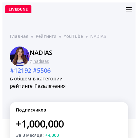
Перейти
к
содержимому
Главная
●
Рейтинги
●
YouTube
●
NADIAS
NADIAS
@nadiaas
#12192
#5506
в общем
в категории
рейтинге
"Развлечения"
Подписчиков
+1,000,000
За 3 месяца:
+4,000