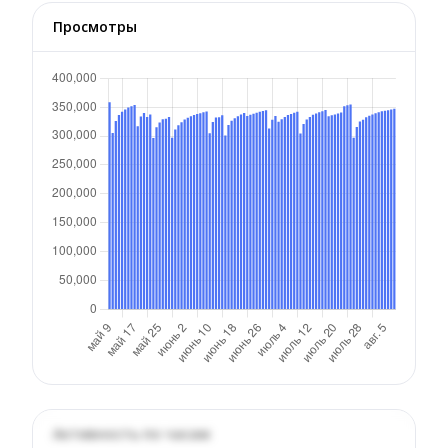
Просмотры
Активность по часам