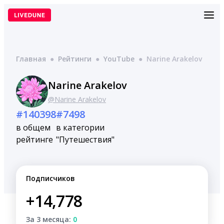
Перейти
к
содержимому
Главная
●
Рейтинги
●
YouTube
●
Narine Arakelov
Narine Arakelov
@Narine Arakelov
#140398
#7498
в общем
в категории
рейтинге
"Путешествия"
Подписчиков
+14,778
За 3 месяца:
0