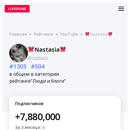
Перейти
к
содержимому
Главная
●
Рейтинги
●
YouTube
●
Nastasia
Nastasia
@nastiashi
#1303
#504
в общем
в категории
рейтинге
"Люди и блоги"
Подписчиков
+7,880,000
За 3 месяца:
0