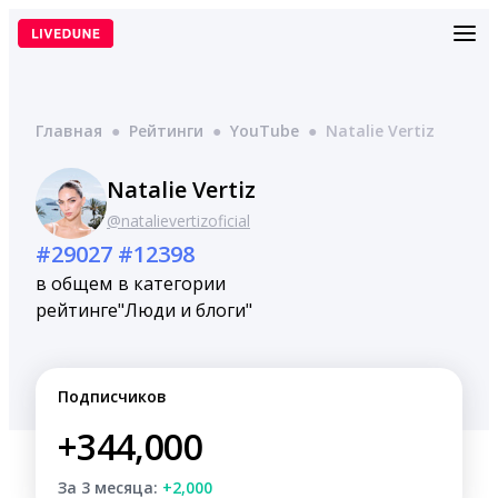
Перейти
к
содержимому
Главная
●
Рейтинги
●
YouTube
●
Natalie Vertiz
Natalie Vertiz
@natalievertizoficial
#29027
#12398
в общем
в категории
рейтинге
"Люди и блоги"
Подписчиков
+344,000
За 3 месяца:
+2,000