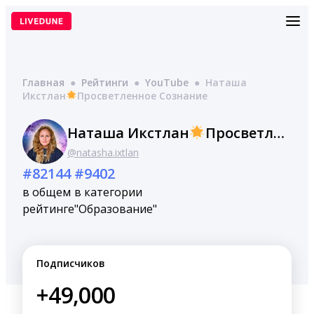
Перейти
к
содержимому
Главная
●
Рейтинги
●
YouTube
●
Наташа
Икстлан
Просветленное Сознание
Наташа Икстлан
Просветленное Сознание
@natasha.ixtlan
#82144
#9402
в общем
в категории
рейтинге
"Образование"
Подписчиков
+49,000