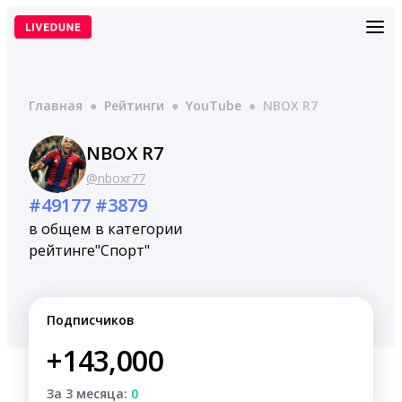
Перейти
к
содержимому
Главная
●
Рейтинги
●
YouTube
●
NBOX R7
NBOX R7
@nboxr77
#49177
#3879
в общем
в категории
рейтинге
"Спорт"
Подписчиков
+143,000
За 3 месяца:
0