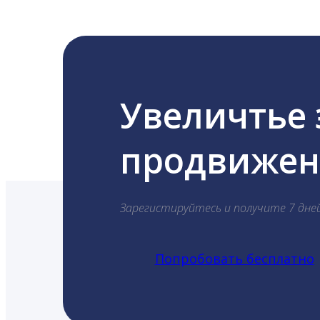
Увеличтье
продвижени
Зарегистируйтесь и получите 7 дне
Попробовать бесплатно