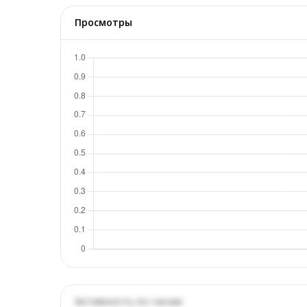
Просмотры
Активность по часам