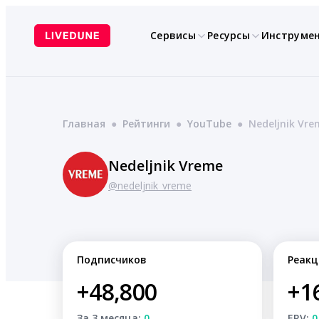
Перейти
к
Сервисы
Ресурсы
Инструме
содержимому
Главная
●
Рейтинги
●
YouTube
●
Nedeljnik Vre
Nedeljnik Vreme
@nedeljnik_vreme
Подписчиков
Реакц
+48,800
+1
За 3 месяца:
0
ERV:
0