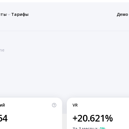
нты
Тарифы
Демо
me
ий
VR
64
+20.621%
За 3 месяца:
0%