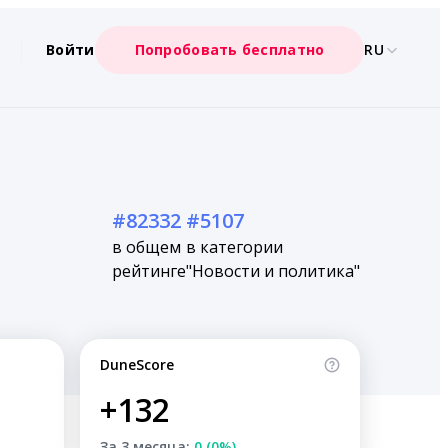
Войти
Попробовать бесплатно
RU
#82332
#5107
в общем
в категории
рейтинге
"Новости и политика"
DuneScore
+132
За 3 месяца:
0 (0%)