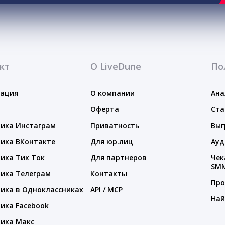
кт
О LiveDune
По
тация
О компании
Ана
Оферта
Ста
ика Инстаграм
Приватность
Выг
ика ВКонтакте
Для юр.лиц
Ауд
ика Тик Ток
Для партнеров
Чек
SM
ика Телеграм
Контакты
Про
ика в Одноклассниках
API / MCP
Най
ика Facebook
ика Макс