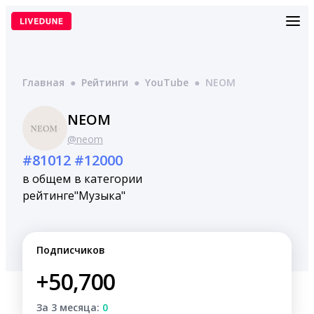
Перейти
к
содержимому
Главная
●
Рейтинги
●
YouTube
●
NEOM
NEOM
@neom
#81012
#12000
в общем
в категории
рейтинге
"Музыка"
Подписчиков
+50,700
За 3 месяца:
0