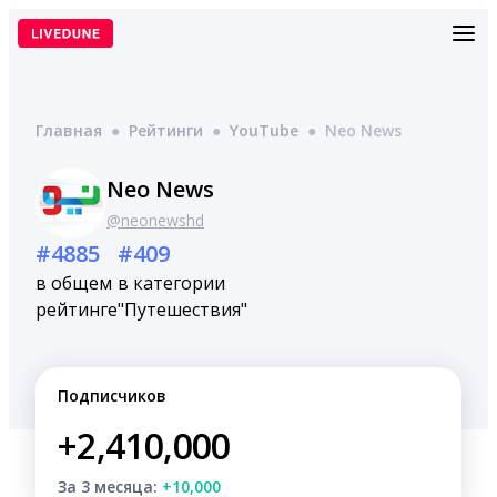
Перейти
к
содержимому
Главная
●
Рейтинги
●
YouTube
●
Neo News
Neo News
@neonewshd
#4885
#409
в общем
в категории
рейтинге
"Путешествия"
Подписчиков
+2,410,000
За 3 месяца:
+10,000