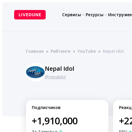
Перейти
к
Сервисы
Ресурсы
Инструме
содержимому
Главная
●
Рейтинги
●
YouTube
●
Nepal Idol
Nepal Idol
@nepalidol
Подписчиков
Реакц
+1,910,000
+2
За 3 месяца:
0
ERV:
+