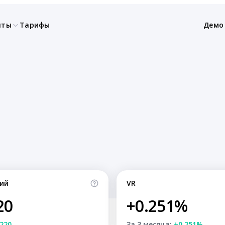
нты
Тарифы
Демо
ий
VR
20
+0.251%
220
За 3 месяца:
+0.251%