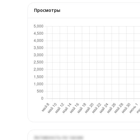
Просмотры
Активность по часам