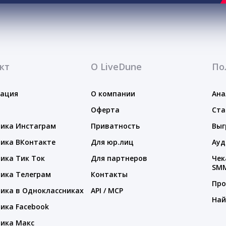
кт
О LiveDune
По
тация
О компании
Ана
Оферта
Ста
ика Инстаграм
Приватность
Выг
ика ВКонтакте
Для юр.лиц
Ауд
ика Тик Ток
Для партнеров
Чек
SM
ика Телеграм
Контакты
Про
ика в Одноклассниках
API / MCP
Най
ика Facebook
ика Макс