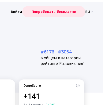
Войти
Попробовать бесплатно
RU
#6176
#3054
в общем
в категории
рейтинге
"Развлечения"
DuneScore
+141
За 3 месяца:
0 (0%)