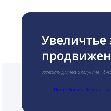
Увеличтье
продвижени
Зарегистируйтесь и получите 7 дне
Попробовать бесплатно