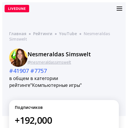
Перейти
к
содержимому
Главная
●
Рейтинги
●
YouTube
●
Nesmeraldas
Simswelt
Nesmeraldas Simswelt
@nesmeraldassimswelt
#41907
#7757
в общем
в категории
рейтинге
"Компьютерные игры"
Подписчиков
+192,000