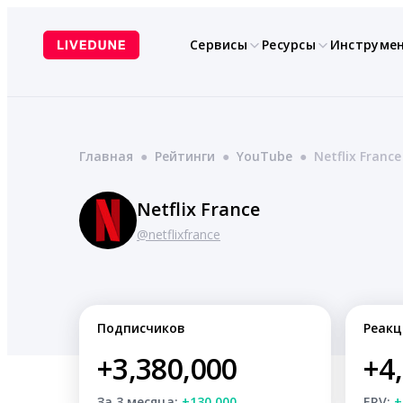
Перейти
к
Сервисы
Ресурсы
Инструме
содержимому
Главная
●
Рейтинги
●
YouTube
●
Netflix France
Netflix France
@netflixfrance
Подписчиков
Реакц
+3,380,000
+4
За 3 месяца:
+130,000
ERV:
+