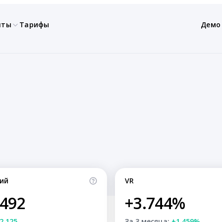
нты
Тарифы
Демо
ий
VR
,492
+3.744%
2,125
За 3 месяца:
+1.459%