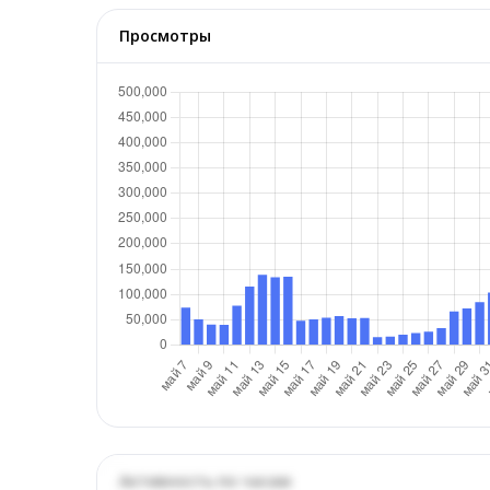
Просмотры
Активность по часам