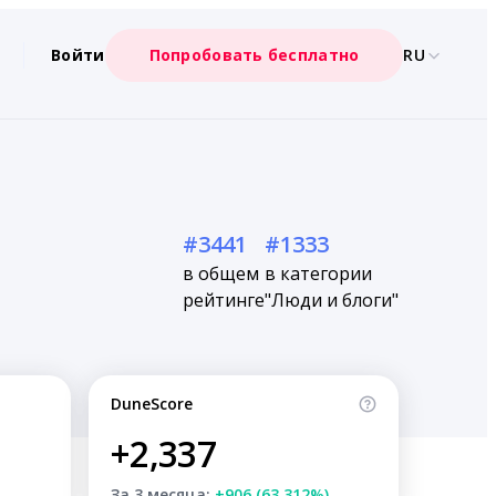
Войти
Попробовать бесплатно
RU
#3441
#1333
в общем
в категории
рейтинге
"Люди и блоги"
DuneScore
+2,337
За 3 месяца:
+906 (63.312%)