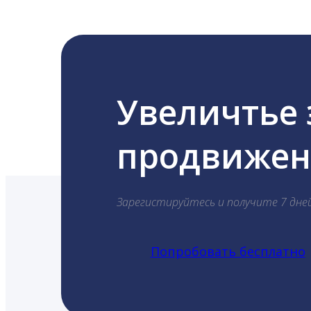
Увеличтье
продвижени
Зарегистируйтесь и получите 7 дне
Попробовать бесплатно