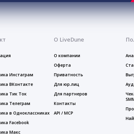
кт
О LiveDune
По
тация
О компании
Ана
Оферта
Ста
ика Инстаграм
Приватность
Выг
ика ВКонтакте
Для юр.лиц
Ауд
ика Тик Ток
Для партнеров
Чек
SM
ика Телеграм
Контакты
Про
ика в Одноклассниках
API / MCP
Най
ика Facebook
ика Макс