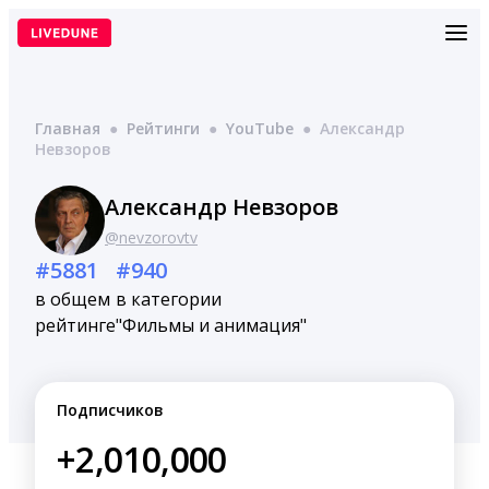
Перейти
к
содержимому
Главная
●
Рейтинги
●
YouTube
●
Александр
Невзоров
Александр Невзоров
@nevzorovtv
#5881
#940
в общем
в категории
рейтинге
"Фильмы и анимация"
Подписчиков
+2,010,000