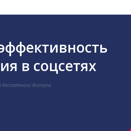
 эффективность
я в соцсетях
й бесплатного доступа.