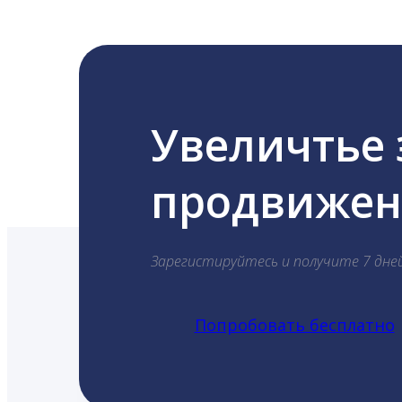
Увеличтье
продвижени
Зарегистируйтесь и получите 7 дне
Попробовать бесплатно