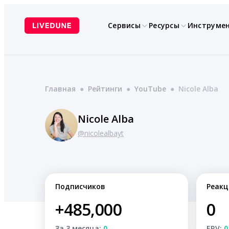
Перейти
к
Сервисы
Ресурсы
Инструме
содержимому
Главная
●
Рейтинги
●
YouTube
●
Nicole Alba
Nicole Alba
@nicolealbayt
Подписчиков
Реакц
+485,000
0
За 3 месяца:
0
ERV:
0