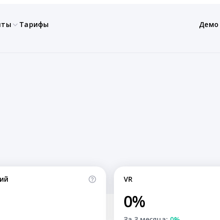
нты
Тарифы
Демо
ий
VR
0%
За 3 месяца:
0%