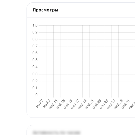
Просмотры
Активность по часам