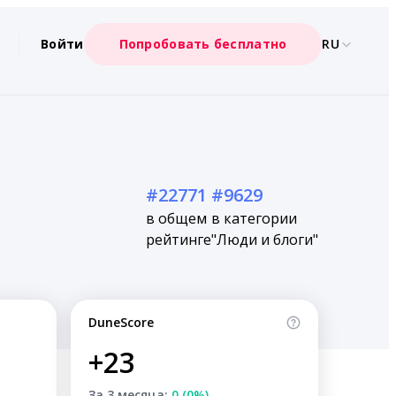
Войти
Попробовать бесплатно
RU
#22771
#9629
в общем
в категории
рейтинге
"Люди и блоги"
DuneScore
+23
За 3 месяца:
0 (0%)