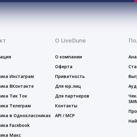
кт
О LiveDune
По
тация
О компании
Ана
Оферта
Ста
ика Инстаграм
Приватность
Выг
ика ВКонтакте
Для юр.лиц
Ауд
ика Тик Ток
Для партнеров
Чек
SM
ика Телеграм
Контакты
Про
ика в Одноклассниках
API / MCP
Най
ика Facebook
ика Макс