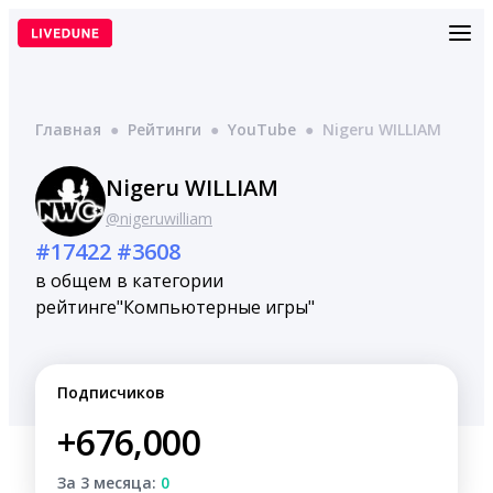
Перейти
к
содержимому
Главная
●
Рейтинги
●
YouTube
●
Nigeru WILLIAM
Nigeru WILLIAM
@nigeruwilliam
#17422
#3608
в общем
в категории
рейтинге
"Компьютерные игры"
Подписчиков
+676,000
За 3 месяца:
0