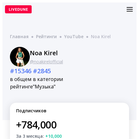
Перейти
к
содержимому
Главная
●
Рейтинги
●
YouTube
●
Noa Kirel
Noa Kirel
@noakirelofficial
#15346
#2845
в общем
в категории
рейтинге
"Музыка"
Подписчиков
+784,000
За 3 месяца:
+10,000