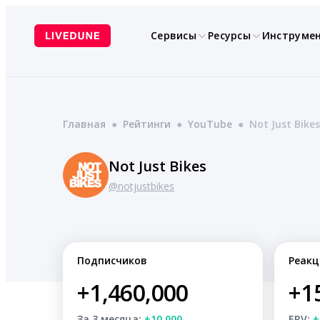
Перейти
к
Сервисы
Ресурсы
Инструме
содержимому
Главная
●
Рейтинги
●
YouTube
●
Not Just Bikes
Not Just Bikes
@notjustbikes
Подписчиков
Реакц
+1,460,000
+1
За 3 месяца:
+10,000
ERV:
+