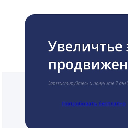
Увеличтье
продвижени
Зарегистируйтесь и получите 7 дне
Попробовать бесплатно