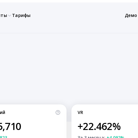
нты
Тарифы
Демо
ий
VR
5,710
+22.462%
823
За 3 месяца:
+4.092%