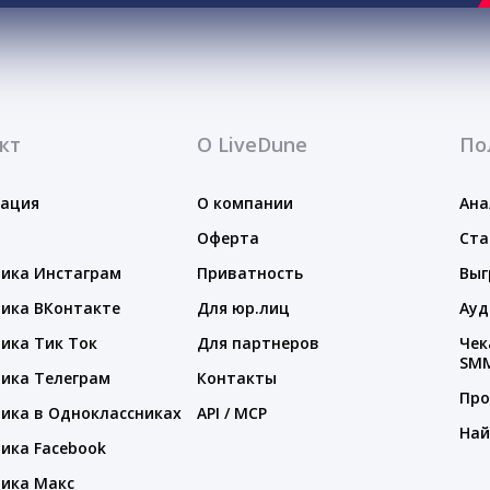
кт
О LiveDune
По
тация
О компании
Ана
Оферта
Ста
ика Инстаграм
Приватность
Выг
ика ВКонтакте
Для юр.лиц
Ауд
ика Тик Ток
Для партнеров
Чек
SM
ика Телеграм
Контакты
Про
ика в Одноклассниках
API / MCP
Най
ика Facebook
ика Макс