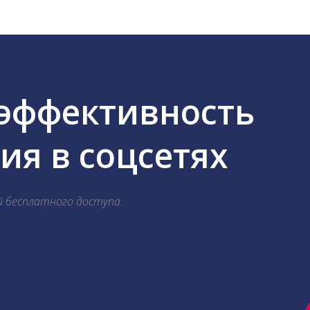
 эффективность
я в соцсетях
й бесплатного доступа.