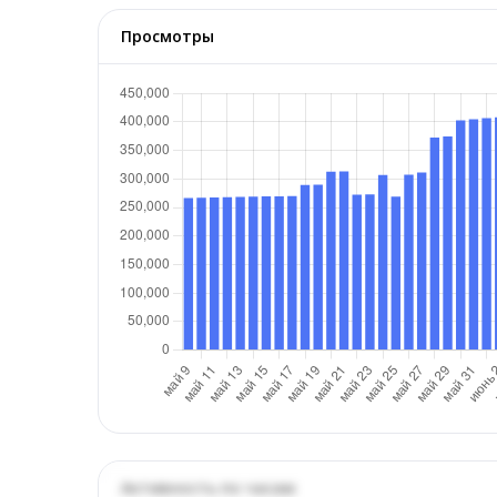
Просмотры
Активность по часам