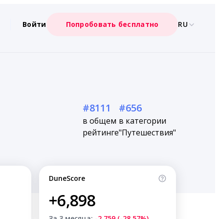
Войти
Попробовать бесплатно
RU
#8111
#656
в общем
в категории
рейтинге
"Путешествия"
DuneScore
+6,898
За 3 месяца:
-2,759 (-28.57%)