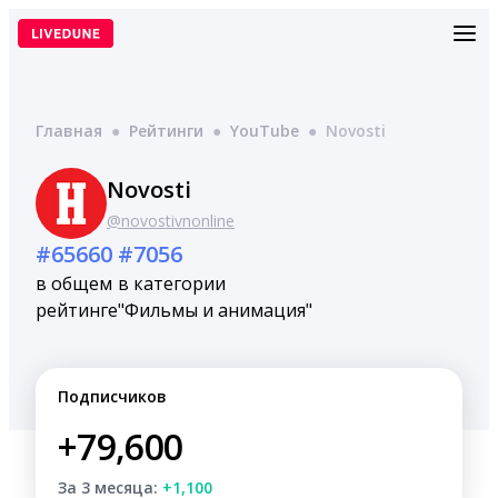
Перейти
к
содержимому
Главная
●
Рейтинги
●
YouTube
●
Novosti
Novosti
@novostivnonline
#65660
#7056
в общем
в категории
рейтинге
"Фильмы и анимация"
Подписчиков
+79,600
За 3 месяца:
+1,100