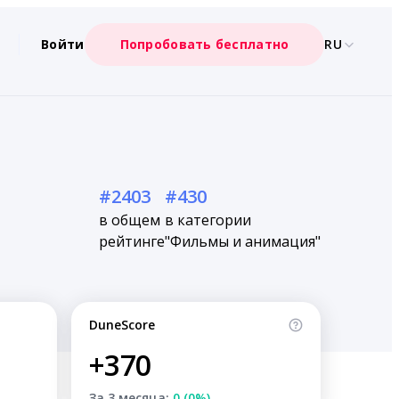
Войти
Попробовать бесплатно
RU
#2403
#430
в общем
в категории
рейтинге
"Фильмы и анимация"
DuneScore
+370
За 3 месяца:
0 (0%)