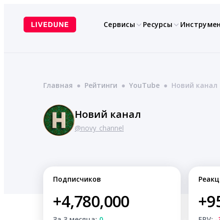
Перейти
к
Сервисы
Ресурсы
Инструме
содержимому
Главная
●
Рейтинги
●
YouTube
●
Новий канал
Новий канал
@novy_channel
Подписчиков
Реакц
+4,780,000
+9
За 3 месяца:
0
ERV:
-