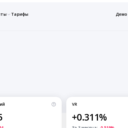
нты
Тарифы
Демо
ий
VR
5
+0.311%
34
За 3 месяца:
-0.519%