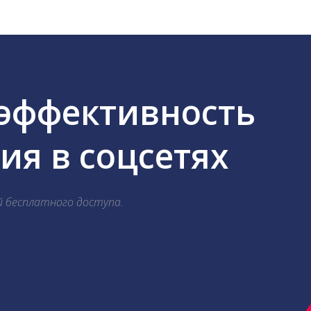
 эффективность
я в соцсетях
й бесплатного доступа.