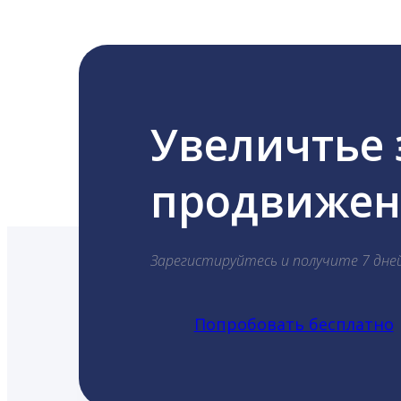
Увеличтье
продвижени
Зарегистируйтесь и получите 7 дне
Попробовать бесплатно