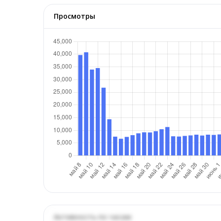
Просмотры
Активность по часам