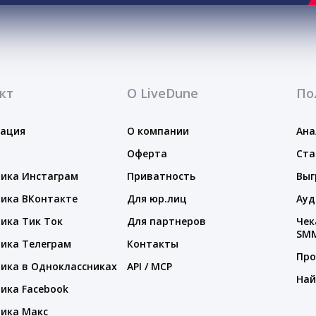
кт
О LiveDune
По
тация
О компании
Ана
Оферта
Ста
ика Инстаграм
Приватность
Выг
ика ВКонтакте
Для юр.лиц
Ауд
ика Тик Ток
Для партнеров
Чек
SM
ика Телеграм
Контакты
Про
ика в Одноклассниках
API / MCP
Най
ика Facebook
ика Макс