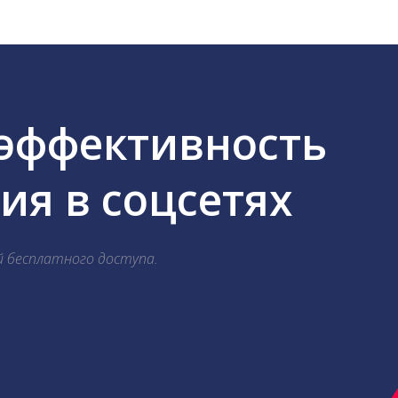
 эффективность
я в соцсетях
й бесплатного доступа.