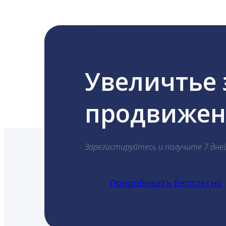
Увеличтье
продвижени
Зарегистируйтесь и получите 7 дне
Попробовать бесплатно