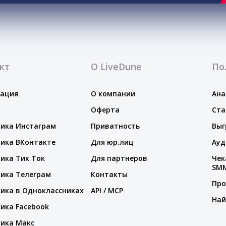
кт
О LiveDune
По
тация
О компании
Ана
Оферта
Ста
ика Инстаграм
Приватность
Выг
ика ВКонтакте
Для юр.лиц
Ауд
ика Тик Ток
Для партнеров
Чек
SM
ика Телеграм
Контакты
Про
ика в Одноклассниках
API / MCP
Най
ика Facebook
ика Макс