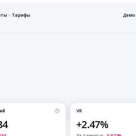
нты
Тарифы
Демо
ий
VR
84
+2.47%
154
За 3 месяца:
-0.822%