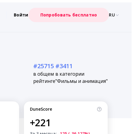
Войти
Попробовать бесплатно
RU
#25715
#3411
в общем
в категории
рейтинге
"Фильмы и анимация"
DuneScore
+221
За 3 месяца:
-125 (-36.127%)