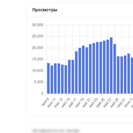
Просмотры
Активность по часам