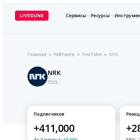
Перейти
к
Сервисы
Ресурсы
Инструме
содержимому
Главная
●
Рейтинги
●
YouTube
●
NRK
NRK
@nrk
Подписчиков
Реакц
+411,000
+2
За 3 месяца:
+5,000
ERV:
-