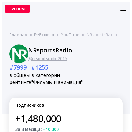
Перейти
к
содержимому
Главная
●
Рейтинги
●
YouTube
●
NRsportsRadio
NRsportsRadio
@nrsportsradio2015
#7999
#1255
в общем
в категории
рейтинге
"Фильмы и анимация"
Подписчиков
+1,480,000
За 3 месяца:
+10,000