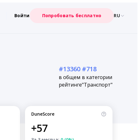
Войти
Попробовать бесплатно
RU
#13360
#718
в общем
в категории
рейтинге
"Транспорт"
DuneScore
+57
За 3 месяца:
0 (0%)