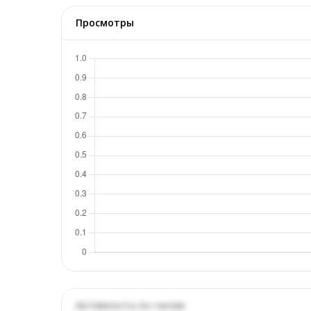
Просмотры
Активность по часам