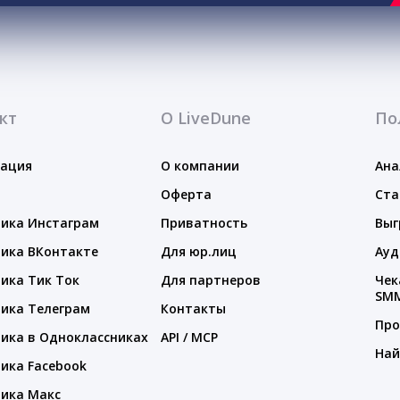
кт
О LiveDune
По
тация
О компании
Ана
Оферта
Ста
ика Инстаграм
Приватность
Выг
ика ВКонтакте
Для юр.лиц
Ауд
ика Тик Ток
Для партнеров
Чек
SM
ика Телеграм
Контакты
Про
ика в Одноклассниках
API / MCP
Най
ика Facebook
ика Макс