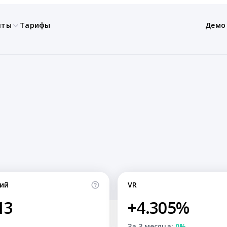
нты
Тарифы
Демо
ий
VR
13
+4.305%
За 3 месяца:
0%