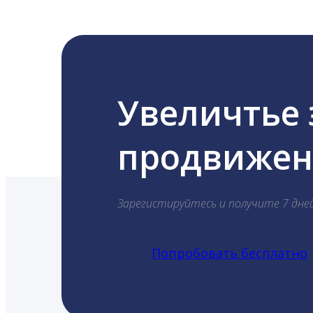
Увеличтье
продвижени
Зарегистируйтесь и получите 7 дне
Попробовать бесплатно