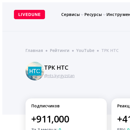
Перейти
к
Сервисы
Ресурсы
Инструме
содержимому
Главная
●
Рейтинги
●
YouTube
●
ТРК НТС
ТРК НТС
@nts.kyrgyzstan
Подписчиков
Реакц
+911,000
+4
За 3 месяца:
0
ERV:
0