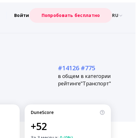
Войти
Попробовать бесплатно
RU
#14126
#775
в общем
в категории
рейтинге
"Транспорт"
DuneScore
+52
За 3 месяца:
0 (0%)