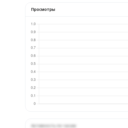
Просмотры
Активность по часам