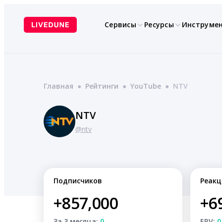
Перейти
к
Сервисы
Ресурсы
Инструме
содержимому
Главная
●
Рейтинги
●
YouTube
●
NTV
NTV
@ntv
Подписчиков
Реакц
+857,000
+6
За 3 месяца:
0
ERV:
0