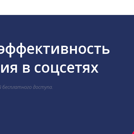
 эффективность
я в соцсетях
й бесплатного доступа.