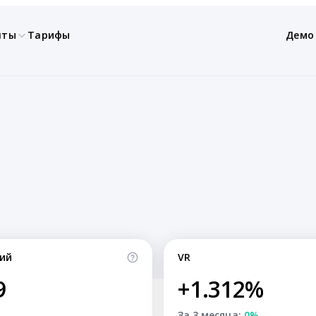
нты
Тарифы
Демо
ий
VR
9
+1.312%
За 3 месяца:
0%