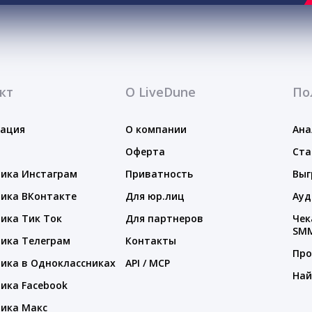
кт
О LiveDune
По
тация
О компании
Ана
Оферта
Ста
ика Инстаграм
Приватность
Выг
ика ВКонтакте
Для юр.лиц
Ауд
ика Тик Ток
Для партнеров
Чек
SM
ика Телеграм
Контакты
Про
ика в Одноклассниках
API / MCP
Най
ика Facebook
ика Макс