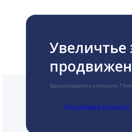
Увеличтье
продвижени
Зарегистируйтесь и получите 7 дне
Попробовать бесплатно