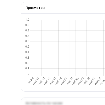
Просмотры
Активность по часам