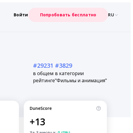
Войти
Попробовать бесплатно
RU
#29231
#3829
в общем
в категории
рейтинге
"Фильмы и анимация"
DuneScore
+13
За 3 месяца:
0 (0%)