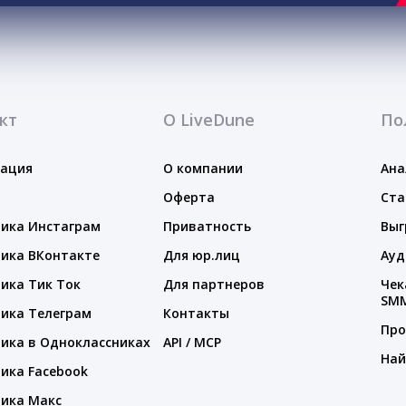
кт
О LiveDune
По
тация
О компании
Ана
Оферта
Ста
ика Инстаграм
Приватность
Выг
ика ВКонтакте
Для юр.лиц
Ауд
ика Тик Ток
Для партнеров
Чек
SM
ика Телеграм
Контакты
Про
ика в Одноклассниках
API / MCP
Най
ика Facebook
ика Макс