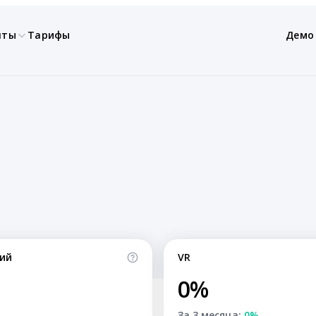
нты
Тарифы
Демо
ий
VR
0%
За 3 месяца:
0%