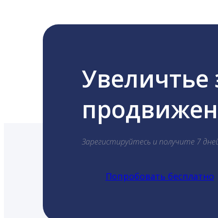
Увеличтье
продвижени
Зарегистируйтесь и получите 7 дне
Попробовать бесплатно