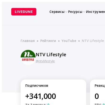
Перейти
к
Сервисы
Ресурсы
Инструме
содержимому
Главная
●
Рейтинги
●
YouTube
●
NTV Lifestyle
NTV Lifestyle
@ntvlifestyle
Подписчиков
Реакц
+341,000
0
За 3 месяца:
0
ERV:
0