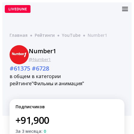
Перейти
к
содержимому
Главная
●
Рейтинги
●
YouTube
●
Number1
Number1
@Number1
#61375
#6728
в общем
в категории
рейтинге
"Фильмы и анимация"
Подписчиков
+91,900
За 3 месяца:
0