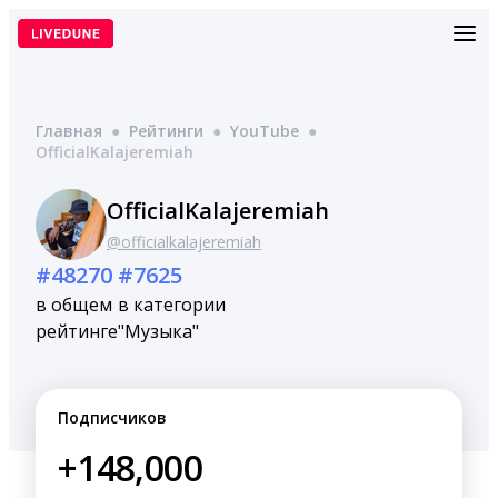
Перейти
к
содержимому
Главная
●
Рейтинги
●
YouTube
●
OfficialKalajeremiah
OfficialKalajeremiah
@officialkalajeremiah
#48270
#7625
в общем
в категории
рейтинге
"Музыка"
Подписчиков
+148,000