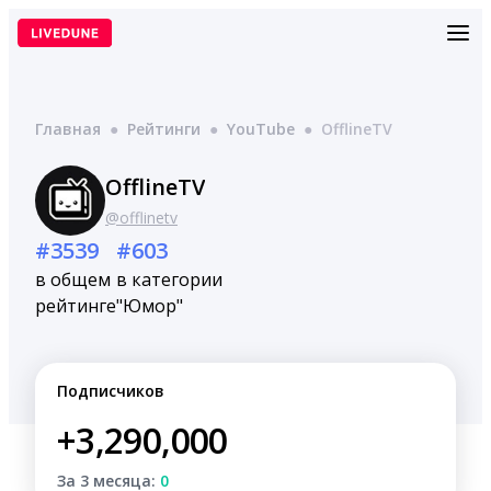
Перейти
к
содержимому
Главная
●
Рейтинги
●
YouTube
●
OfflineTV
OfflineTV
@offlinetv
#3539
#603
в общем
в категории
рейтинге
"Юмор"
Подписчиков
+3,290,000
За 3 месяца:
0