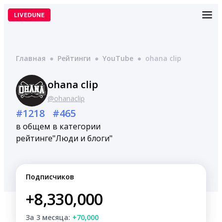
Перейти
к
содержимому
Главная
●
Рейтинги
●
YouTube
●
ohana clip
ohana clip
@ohanaclip
#1218
#465
в общем
в категории
рейтинге
"Люди и блоги"
Подписчиков
+8,330,000
За 3 месяца:
+70,000