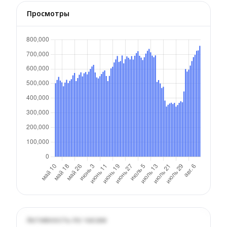
Просмотры
Активность по часам