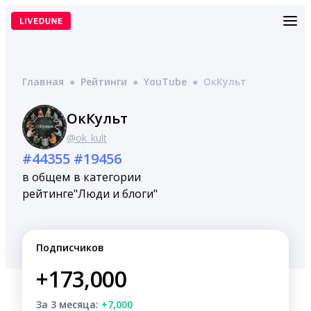
Перейти
к
содержимому
Главная
●
Рейтинги
●
YouTube
●
ОкКульт
ОкКульт
@ok_kult
#44355
#19456
в общем
в категории
рейтинге
"Люди и блоги"
Подписчиков
+173,000
За 3 месяца:
+7,000