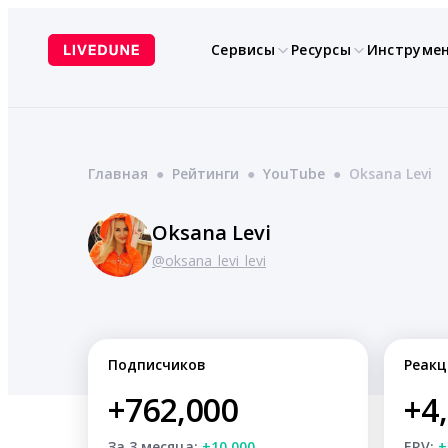
Перейти
к
Сервисы
Ресурсы
Инструме
содержимому
Главная
●
Рейтинги
●
YouTube
●
Oksana Levi
Oksana Levi
@oksana_levi_levi
Подписчиков
Реакц
+762,000
+4
За 3 месяца:
+10,000
ERV:
+