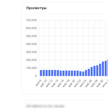
Просмотры
Активность по часам