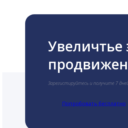
Увеличтье
продвижени
Зарегистируйтесь и получите 7 дне
Попробовать бесплатно