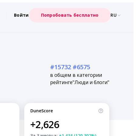
Войти
Попробовать бесплатно
RU
#15732
#6575
в общем
в категории
рейтинге
"Люди и блоги"
DuneScore
+2,626
За 3 месяца:
+1,434 (120.302%)