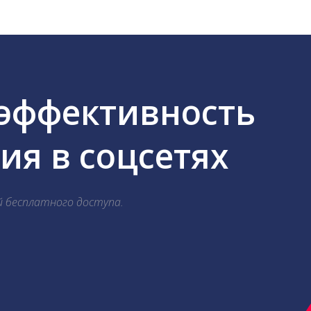
 эффективность
я в соцсетях
й бесплатного доступа.