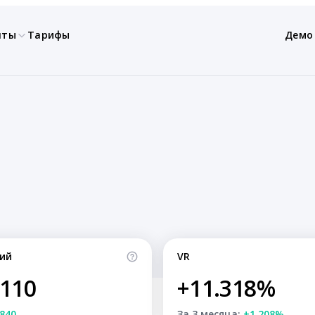
нты
Тарифы
Демо
ий
VR
,110
+11.318%
840
За 3 месяца:
+1.208%