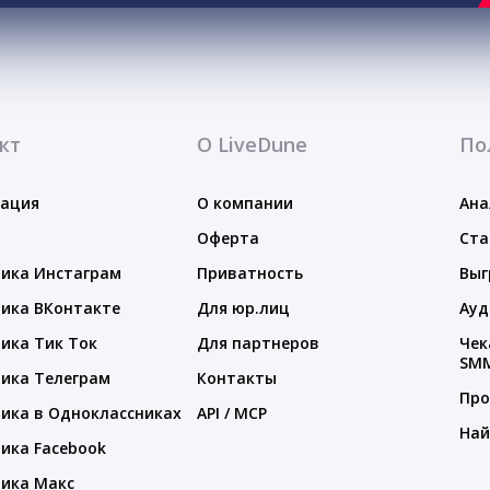
кт
О LiveDune
По
тация
О компании
Ана
Оферта
Ста
ика Инстаграм
Приватность
Выг
ика ВКонтакте
Для юр.лиц
Ауд
ика Тик Ток
Для партнеров
Чек
SM
ика Телеграм
Контакты
Про
ика в Одноклассниках
API / MCP
Най
ика Facebook
ика Макс