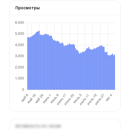
Просмотры
Активность по часам