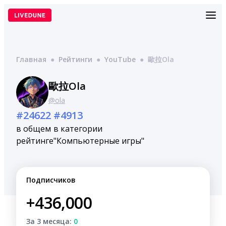
Перейти
к
содержимому
Главная
●
Рейтинги
●
YouTube
●
歐拉Ola
歐拉Ola
@ola
#24622
#4913
в общем
в категории
рейтинге
"Компьютерные игры"
Подписчиков
+436,000
За 3 месяца:
0