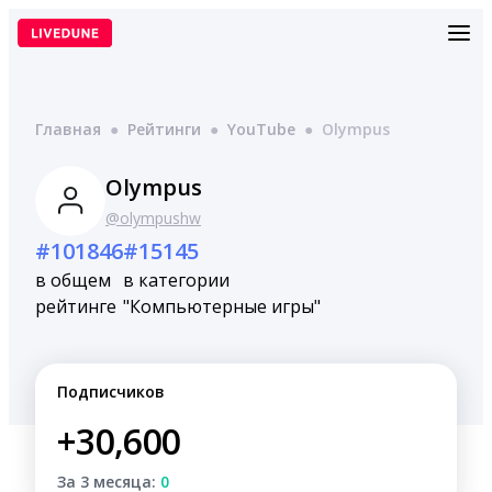
Перейти
к
содержимому
Главная
●
Рейтинги
●
YouTube
●
Olympus
Olympus
@olympushw
#101846
#15145
в общем
в категории
рейтинге
"Компьютерные игры"
Подписчиков
+30,600
За 3 месяца:
0