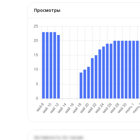
Просмотры
Активность по часам