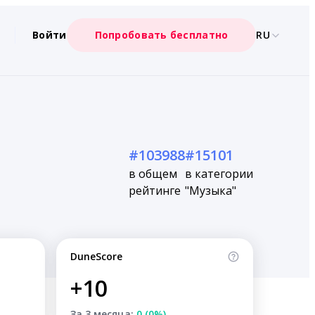
Войти
Попробовать бесплатно
RU
#103988
#15101
в общем
в категории
рейтинге
"Музыка"
DuneScore
+10
За 3 месяца:
0 (0%)