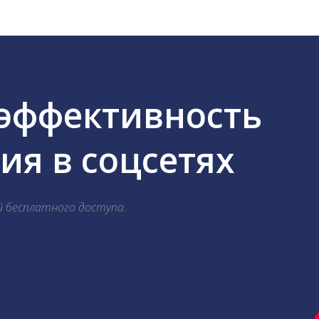
 эффективность
я в соцсетях
й бесплатного доступа.