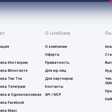
кт
О LiveDune
По
тация
О компании
Ана
Оферта
Ста
ика Инстаграм
Приватность
Выг
ика ВКонтакте
Для юр.лиц
Ауд
ика Тик Ток
Для партнеров
Чек
SM
ика Телеграм
Контакты
Про
ика в Одноклассниках
API / MCP
Най
ика Facebook
ика Макс