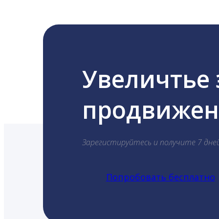
Увеличтье
продвижени
Зарегистируйтесь и получите 7 дне
Попробовать бесплатно