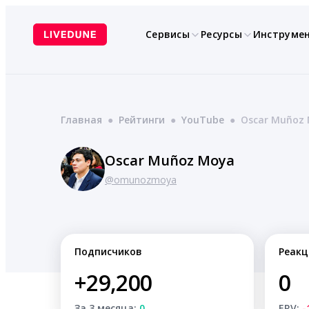
Перейти
к
Сервисы
Ресурсы
Инструме
содержимому
Главная
●
Рейтинги
●
YouTube
●
Oscar Muñoz
Oscar Muñoz Moya
@omunozmoya
Подписчиков
Реакц
+29,200
0
За 3 месяца:
0
ERV:
-