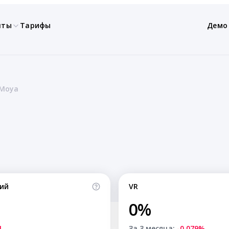
нты
Тарифы
Демо
 Moya
ий
VR
0%
1
За 3 месяца:
-0.079%