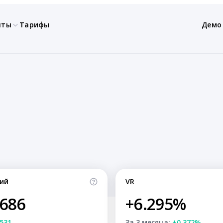
нты
Тарифы
Демо
ий
VR
,686
+6.295%
531
За 3 месяца:
+0.372%