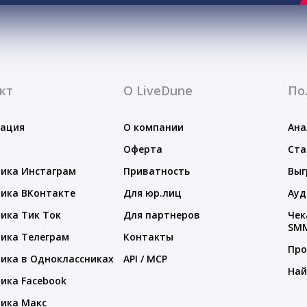
кт
О LiveDune
По
тация
О компании
Ана
Оферта
Ста
ика Инстаграм
Приватность
Выг
ика ВКонтакте
Для юр.лиц
Ауд
ика Тик Ток
Для партнеров
Чек
SM
ика Телеграм
Контакты
Про
ика в Одноклассниках
API / MCP
Най
ика Facebook
ика Макс