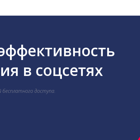
 эффективность
я в соцсетях
й бесплатного доступа.