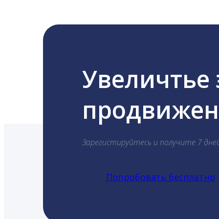
Увеличтье
продвижени
Зарегистируйтесь и получите 7 дне
Попробовать бесплатно