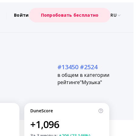
Войти
Попробовать бесплатно
RU
#13450
#2524
в общем
в категории
рейтинге
"Музыка"
DuneScore
+1,096
За 3 месяца:
+206 (23.146%)