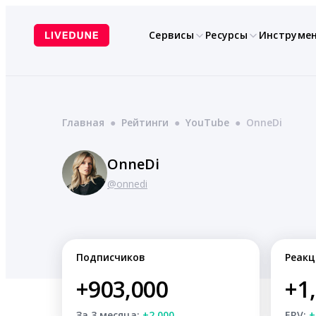
Перейти
к
Сервисы
Ресурсы
Инструме
содержимому
Главная
●
Рейтинги
●
YouTube
●
OnneDi
OnneDi
@onnedi
Подписчиков
Реакц
+903,000
+1
За 3 месяца:
+2,000
ERV:
+