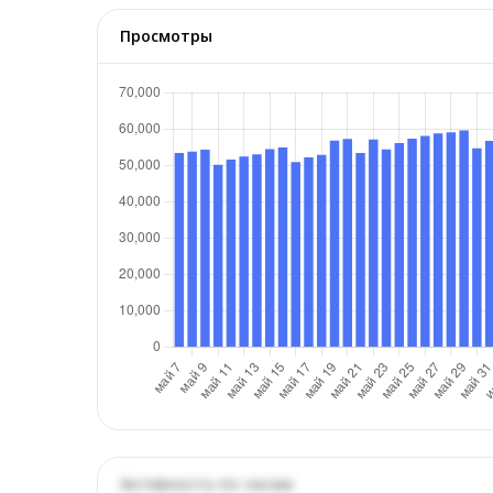
Просмотры
Активность по часам