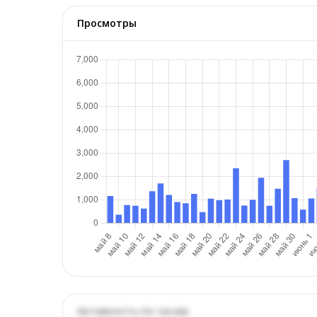
Просмотры
Активность по часам