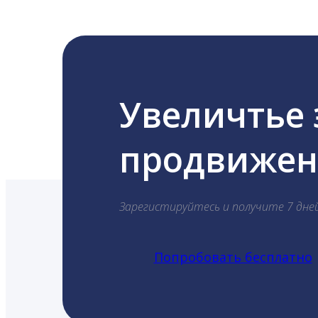
Увеличтье
продвижени
Зарегистируйтесь и получите 7 дне
Попробовать бесплатно