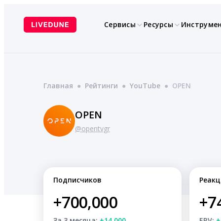
Перейти
к
Сервисы
Ресурсы
Инструме
содержимому
Главная
●
Рейтинги
●
YouTube
●
OPEN
OPEN
@opentvgr
Подписчиков
Реакц
+700,000
+7
За 3 месяца:
+14,000
ERV:
+