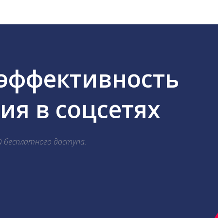
 эффективность
я в соцсетях
й бесплатного доступа.