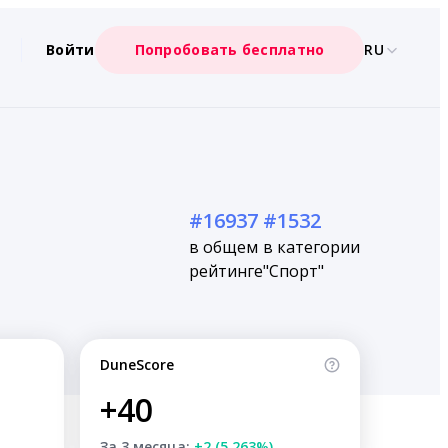
Войти
Попробовать бесплатно
RU
#16937
#1532
в общем
в категории
рейтинге
"Спорт"
DuneScore
+40
За 3 месяца:
+2 (5.263%)