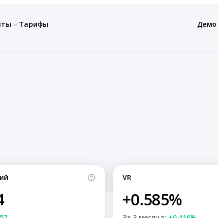
нты
Тарифы
Демо
ий
VR
4
+0.585%
57
За 3 месяца:
+0.416%