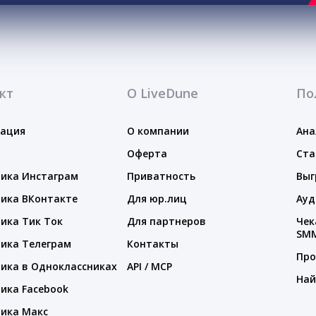
кт
О LiveDune
По
тация
О компании
Ана
Оферта
Ста
ика Инстаграм
Приватность
Выг
ика ВКонтакте
Для юр.лиц
Ауд
ика Тик Ток
Для партнеров
Чек
SM
ика Телеграм
Контакты
Про
ика в Одноклассниках
API / MCP
Най
ика Facebook
ика Макс