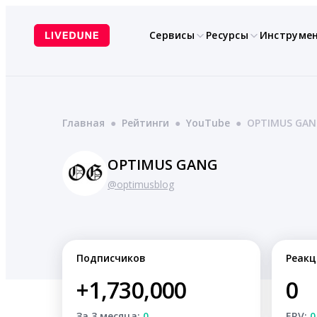
Перейти
к
Сервисы
Ресурсы
Инструме
содержимому
Главная
●
Рейтинги
●
YouTube
●
OPTIMUS GAN
OPTIMUS GANG
@optimusblog
Подписчиков
Реакц
+1,730,000
0
За 3 месяца:
0
ERV:
0