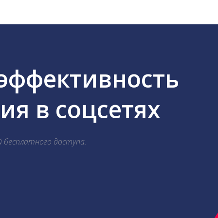
 эффективность
я в соцсетях
й бесплатного доступа.