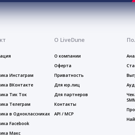
кт
О LiveDune
По
тация
О компании
Ана
Оферта
Ста
ика Инстаграм
Приватность
Выг
ика ВКонтакте
Для юр.лиц
Ауд
ика Тик Ток
Для партнеров
Чек
SM
ика Телеграм
Контакты
Про
ика в Одноклассниках
API / MCP
Най
ика Facebook
ика Макс