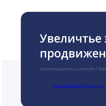
Увеличтье
продвижени
Зарегистируйтесь и получите 7 дне
Попробовать бесплатно