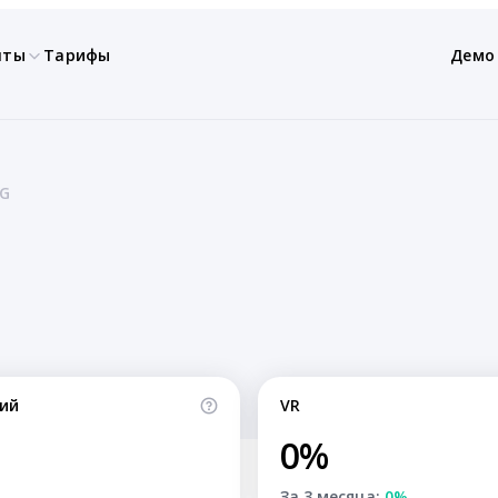
нты
Тарифы
Демо
G
ий
VR
0%
За 3 месяца:
0%