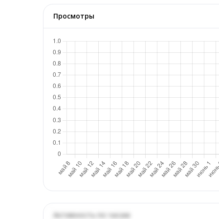
Просмотры
Активность по часам