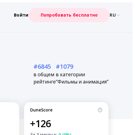
Войти
Попробовать бесплатно
RU
#6845
#1079
в общем
в категории
рейтинге
"Фильмы и анимация"
DuneScore
+126
За 3 месяца:
0 (0%)