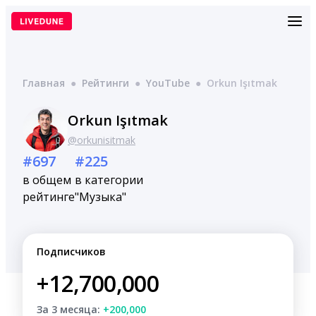
Перейти
к
содержимому
Главная
●
Рейтинги
●
YouTube
●
Orkun Işıtmak
Orkun Işıtmak
@orkunisitmak
#697
#225
в общем
в категории
рейтинге
"Музыка"
Подписчиков
+12,700,000
За 3 месяца:
+200,000