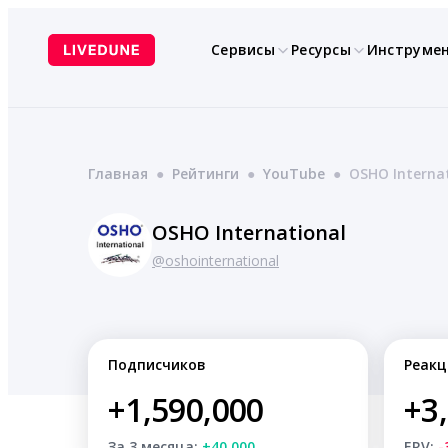
Перейти
к
Сервисы
Ресурсы
Инструме
содержимому
Главная
●
Рейтинги
●
YouTube
●
OSHO Interna
OSHO International
@oshointernational
Подписчиков
Реакц
+1,590,000
+3
За 3 месяца:
+40,000
ERV:
-