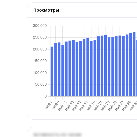
Просмотры
Активность по часам