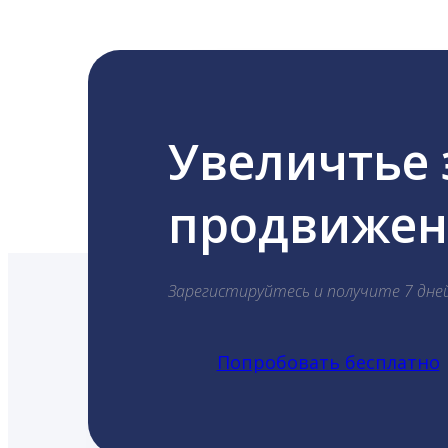
Увеличтье
продвижени
Зарегистируйтесь и получите 7 дне
Попробовать бесплатно