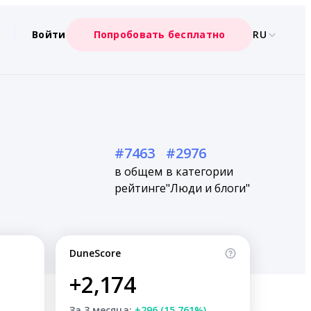
Войти
Попробовать бесплатно
RU
#7463
#2976
в общем
в категории
рейтинге
"Люди и блоги"
DuneScore
+2,174
За 3 месяца:
+296 (15.761%)