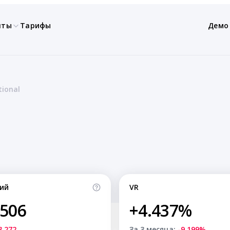
нты
Тарифы
Демо
tional
ий
VR
,506
+4.437%
3,272
За 3 месяца:
-9.199%