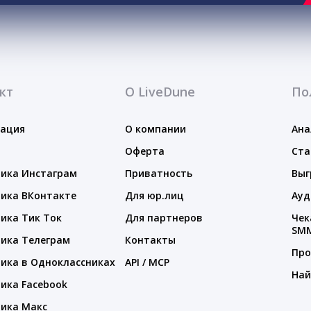
кт
О LiveDune
По
тация
О компании
Ана
Оферта
Ста
ика Инстаграм
Приватность
Выг
ика ВКонтакте
Для юр.лиц
Ауд
ика Тик Ток
Для партнеров
Чек
SM
ика Телеграм
Контакты
Про
ика в Одноклассниках
API / MCP
Най
ика Facebook
ика Макс