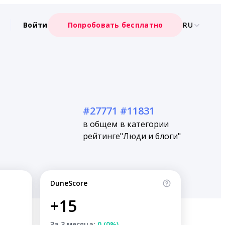
Войти
Попробовать бесплатно
RU
#27771
#11831
в общем
в категории
рейтинге
"Люди и блоги"
DuneScore
+15
За 3 месяца:
0 (0%)