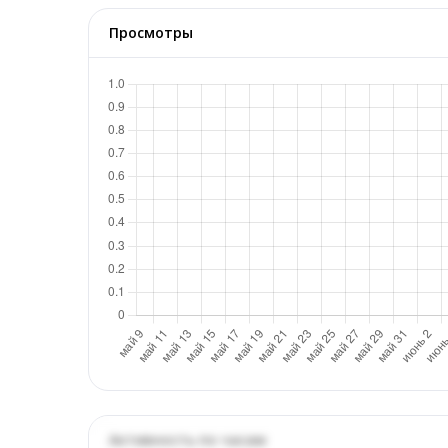
Просмотры
Активность по часам