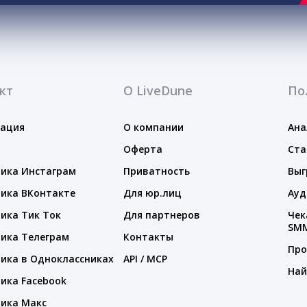
кт
О LiveDune
По
тация
О компании
Ана
Оферта
Ста
ика Инстаграм
Приватность
Выг
ика ВКонтакте
Для юр.лиц
Ауд
ика Тик Ток
Для партнеров
Чек
SM
ика Телеграм
Контакты
Про
ика в Одноклассниках
API / MCP
Най
ика Facebook
ика Макс