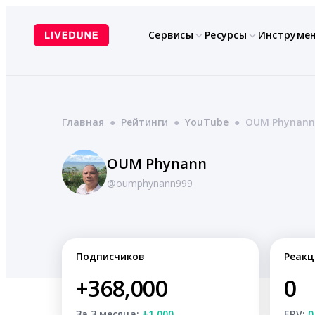
Перейти
к
Сервисы
Ресурсы
Инструме
содержимому
Главная
●
Рейтинги
●
YouTube
●
OUM Phynann
OUM Phynann
@oumphynann999
Подписчиков
Реакц
+368,000
0
За 3 месяца:
+1,000
ERV:
0