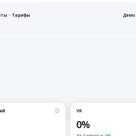
нты
Тарифы
Демо
ий
VR
0%
За 3 месяца:
0%