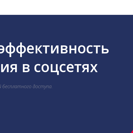
 эффективность
я в соцсетях
й бесплатного доступа.