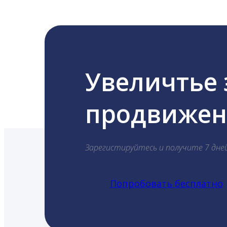
Увеличтье
продвижени
Зарегистируйтесь и получите 7 дне
Попробовать бесплатно