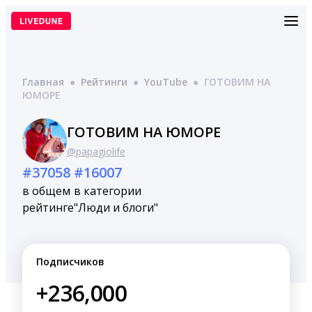
Перейти
к
содержимому
Главная
●
Рейтинги
●
YouTube
●
ГОТОВИМ НА
ЮМОРЕ
ГОТОВИМ НА ЮМОРЕ
@papagiolife
#37058
#16007
в общем
в категории
рейтинге
"Люди и блоги"
Подписчиков
+236,000