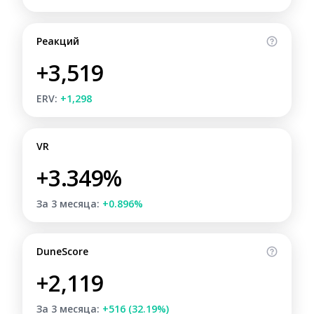
Реакций
+3,519
ERV:
+1,298
VR
+3.349%
За 3 месяца:
+0.896%
DuneScore
+2,119
За 3 месяца:
+516 (32.19%)