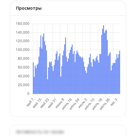
Просмотры
Активность по часам