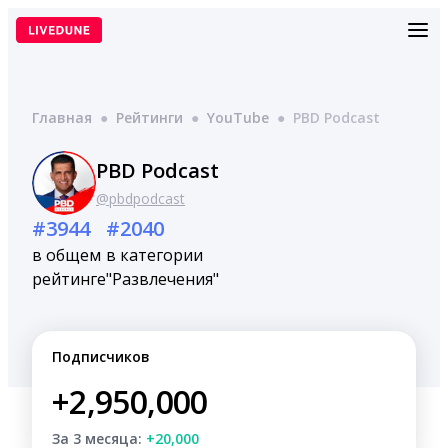
Перейти
к
содержимому
Главная
●
Рейтинги
●
YouTube
●
PBD Podcast
PBD Podcast
@pbdpodcast
#3944
#2040
в общем
в категории
рейтинге
"Развлечения"
Подписчиков
+2,950,000
За 3 месяца:
+20,000