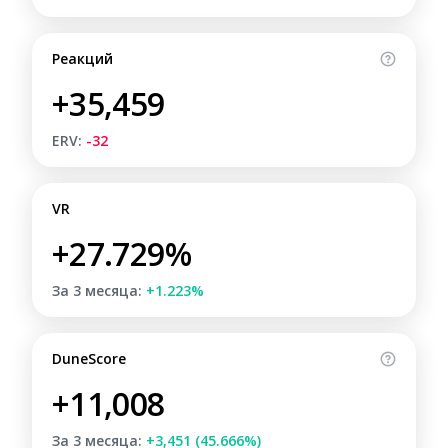
Реакций
+35,459
ERV:
-32
VR
+27.729%
За 3 месяца:
+1.223%
DuneScore
+11,008
За 3 месяца:
+3,451 (45.666%)