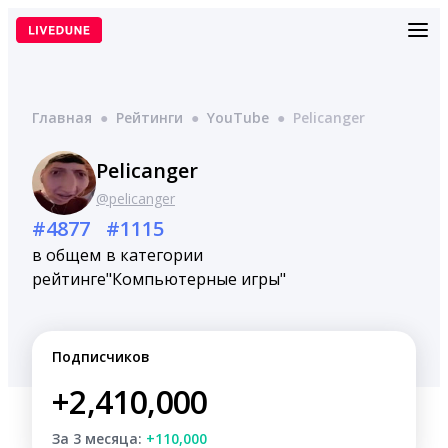
Перейти
к
содержимому
Главная
●
Рейтинги
●
YouTube
●
Pelicanger
Pelicanger
@pelicanger
#4877
#1115
в общем
в категории
рейтинге
"Компьютерные игры"
Подписчиков
+2,410,000
За 3 месяца:
+110,000