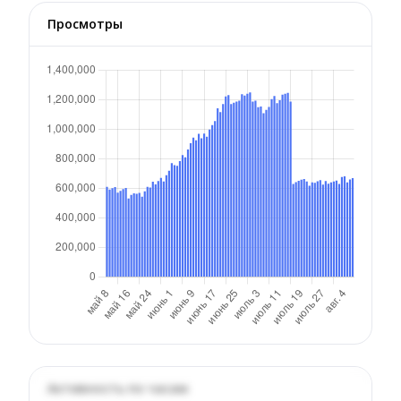
Просмотры
Активность по часам